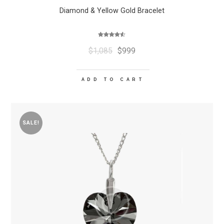
Diamond & Yellow Gold Bracelet
Rated
4.50
$
1,085
$
999
out of 5
ADD TO CART
SALE!