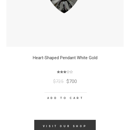
Heart-Shaped Pendant White Gold
Rated
3.00
$
725
$
700
out of 5
ADD TO CART
VISIT OUR SHOP