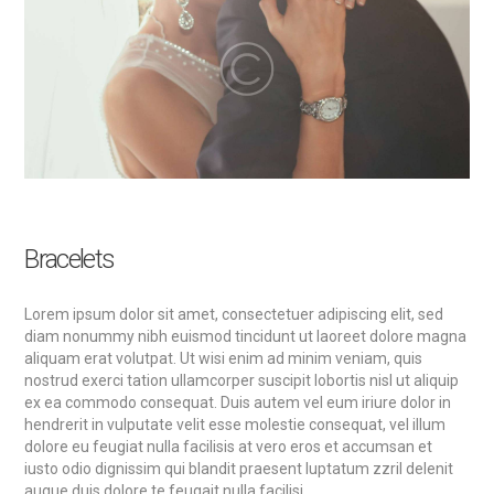
Bracelets
Lorem ipsum dolor sit amet, consectetuer adipiscing elit, sed
diam nonummy nibh euismod tincidunt ut laoreet dolore magna
aliquam erat volutpat. Ut wisi enim ad minim veniam, quis
nostrud exerci tation ullamcorper suscipit lobortis nisl ut aliquip
ex ea commodo consequat. Duis autem vel eum iriure dolor in
hendrerit in vulputate velit esse molestie consequat, vel illum
dolore eu feugiat nulla facilisis at vero eros et accumsan et
iusto odio dignissim qui blandit praesent luptatum zzril delenit
augue duis dolore te feugait nulla facilisi.