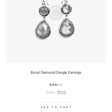
Bezel Diamond Dangle Earrings
Rated
3.00
$
965
$
920
out of 5
ADD TO CART